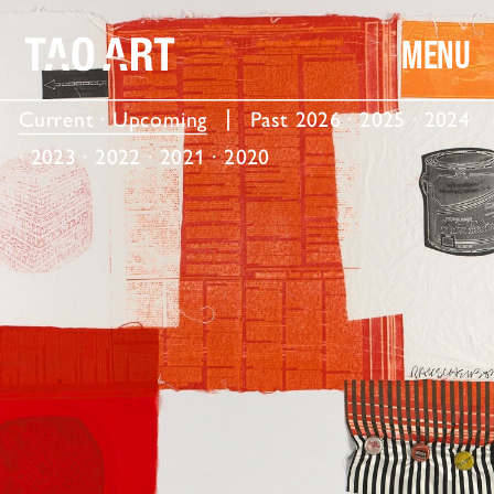
MENU
Current · Upcoming
  │  Past 
2026
 · 
2025
 · 
2024
· 
2023
 · 
2022
 · 
2021
 · 
2020