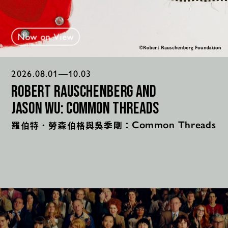
Now on View
2026.08.01—10.03
Robert Rauschenberg and 
Jason Wu: Common Threads
羅伯特．勞森伯格與吳季剛：
Common Threads