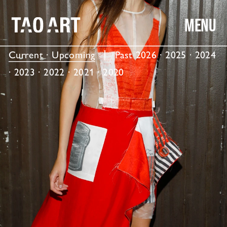
MENU
Current · Upcoming
  │  Past 
2026
 · 
2025
 · 
2024
· 
2023
 · 
2022
 · 
2021
 · 
2020