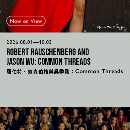
Now on View
2026.08.01—10.03
Robert Rauschenberg and 
Jason Wu: Common Threads
羅伯特．勞森伯格與吳季剛：
Common Threads